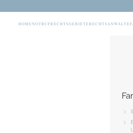
HOME
NOTRUF
RECHTSGEBIETE
RECHTSANWÄLTE
F
Zugewinnausgleich
Fa