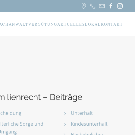
ACHANWALT
VERGÜTUNG
AKTUELLES
LOKAL
KONTAKT
milienrecht – Beiträge
Scheidung
Unterhalt
Elterliche Sorge und
Kindesunterhalt
Umgang
Nachehelicher