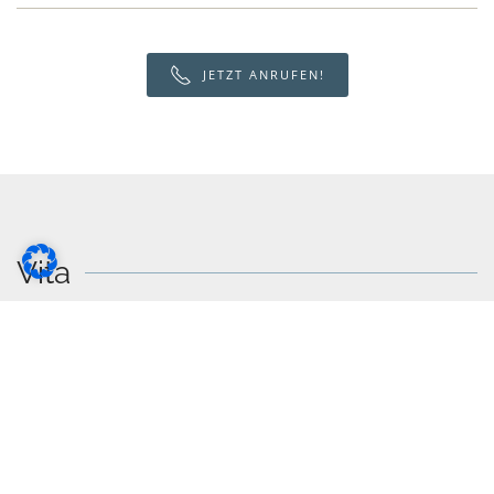
JETZT ANRUFEN!
Vita
Jahrgang 1983
Studium der Rechtswissenschaften an der
Bayerischen Julius Maximilians Universität
Würzburg
Referendariat am Landgericht Würzburg